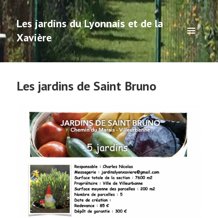
Les jardins du Lyonnais et de la
Xavière
MENU
ET
WIDGETS
Les jardins de Saint Bruno